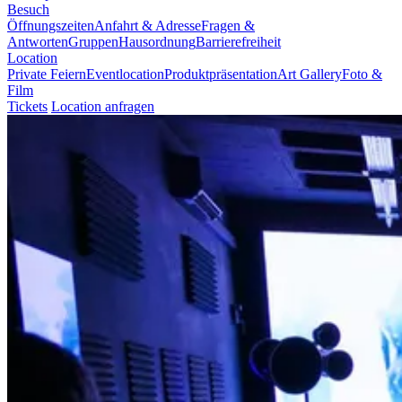
Besuch
Öffnungszeiten
Anfahrt & Adresse
Fragen &
Antworten
Gruppen
Hausordnung
Barrierefreiheit
Location
Private Feiern
Eventlocation
Produktpräsentation
Art Gallery
Foto &
Film
Tickets
Location anfragen