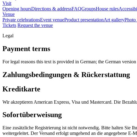
Visit
Opening hours
Directions & address
FAQ
Groups
House rules
Accessibi
Venue
Private celebrations
Event venue
Product presentation
Art gallery
Photo 
Tickets
Request the venue
Legal
Payment terms
For legal reasons this text is provided in German; the German version 
Zahlungsbedingungen & Rückerstattung
Kreditkarte
Wir akzeptieren American Express, Visa und Mastercard. Die Bezahlu
Sofortüberweisung
Eine zusätzliche Registrierung ist nicht notwendig. Bitte halten Si
weitergeleitet. Der Versand erfolgt umgehend an die angegebene E-M