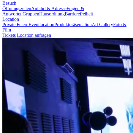
Besuch
Öffnungszeiten
Anfahrt & Adresse
Fragen &
Antworten
Gruppen
Hausordnung
Barrierefreiheit
Location
Private Feiern
Eventlocation
Produktpräsentation
Art Gallery
Foto &
Film
Tickets
Location anfragen