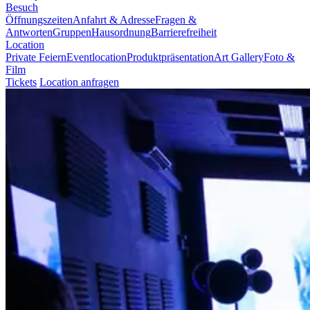
Besuch
Öffnungszeiten
Anfahrt & Adresse
Fragen &
Antworten
Gruppen
Hausordnung
Barrierefreiheit
Location
Private Feiern
Eventlocation
Produktpräsentation
Art Gallery
Foto &
Film
Tickets
Location anfragen