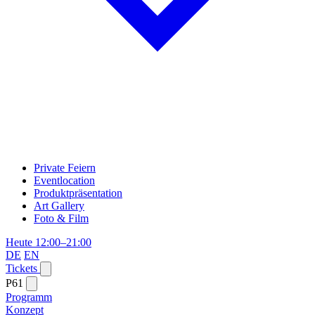
Private Feiern
Eventlocation
Produktpräsentation
Art Gallery
Foto & Film
Heute 12:00–21:00
DE
EN
Tickets
P61
Programm
Konzept