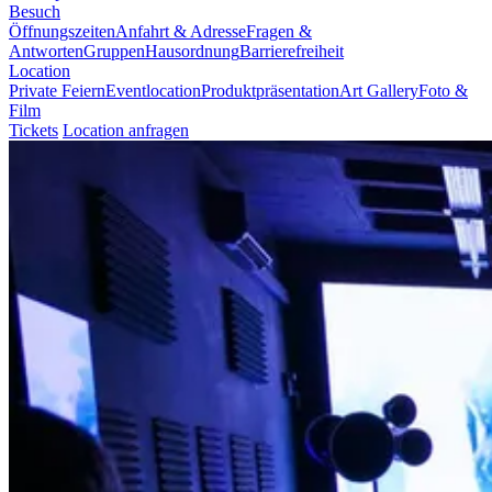
Besuch
Öffnungszeiten
Anfahrt & Adresse
Fragen &
Antworten
Gruppen
Hausordnung
Barrierefreiheit
Location
Private Feiern
Eventlocation
Produktpräsentation
Art Gallery
Foto &
Film
Tickets
Location anfragen