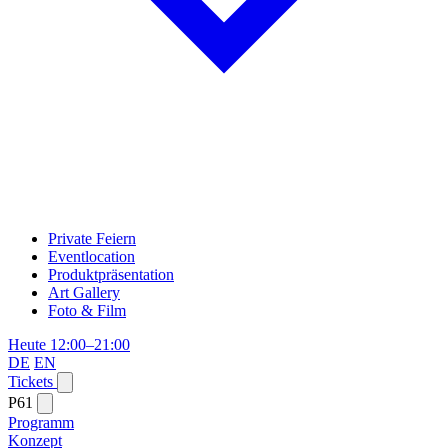
Private Feiern
Eventlocation
Produktpräsentation
Art Gallery
Foto & Film
Heute 12:00–21:00
DE
EN
Tickets
P61
Programm
Konzept