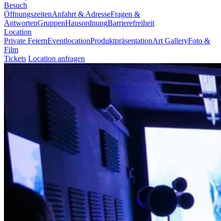
Besuch
Öffnungszeiten
Anfahrt & Adresse
Fragen &
Antworten
Gruppen
Hausordnung
Barrierefreiheit
Location
Private Feiern
Eventlocation
Produktpräsentation
Art Gallery
Foto &
Film
Tickets
Location anfragen