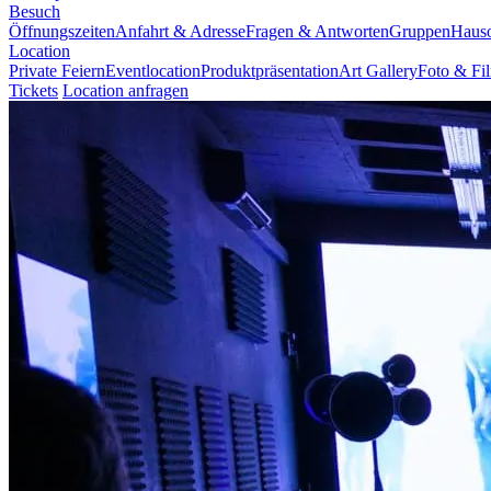
Besuch
Öffnungszeiten
Anfahrt & Adresse
Fragen & Antworten
Gruppen
Haus
Location
Private Feiern
Eventlocation
Produktpräsentation
Art Gallery
Foto & Fi
Tickets
Location anfragen