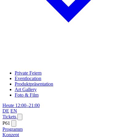
Private Feiern
Eventlocation
Produktpräsentation
Art Gallery
Foto & Film
Heute 12:00–21:00
DE
EN
Tickets
P61
Programm
Konzept