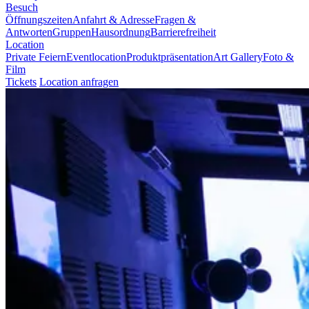
Besuch
Öffnungszeiten
Anfahrt & Adresse
Fragen &
Antworten
Gruppen
Hausordnung
Barrierefreiheit
Location
Private Feiern
Eventlocation
Produktpräsentation
Art Gallery
Foto &
Film
Tickets
Location anfragen