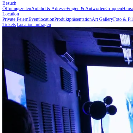
Besuch
Öffnungszeiten
Anfahrt & Adresse
Fragen & Antworten
Gruppen
Haus
Location
Private Feiern
Eventlocation
Produktpräsentation
Art Gallery
Foto & Fi
Tickets
Location anfragen