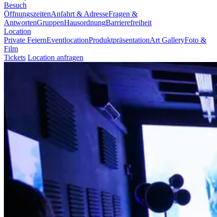
Besuch
Öffnungszeiten
Anfahrt & Adresse
Fragen &
Antworten
Gruppen
Hausordnung
Barrierefreiheit
Location
Private Feiern
Eventlocation
Produktpräsentation
Art Gallery
Foto &
Film
Tickets
Location anfragen