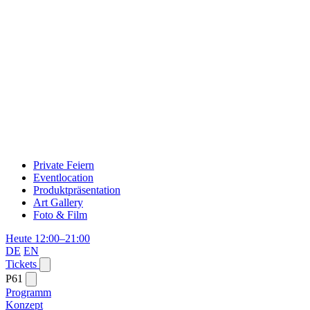
Private Feiern
Eventlocation
Produktpräsentation
Art Gallery
Foto & Film
Heute 12:00–21:00
DE
EN
Tickets
P61
Programm
Konzept