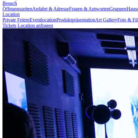
Besuch
Öffnungszeiten
Anfahrt & Adresse
Fragen & Antworten
Gruppen
Haus
Location
Private Feiern
Eventlocation
Produktpräsentation
Art Gallery
Foto & Fi
Tickets
Location anfragen