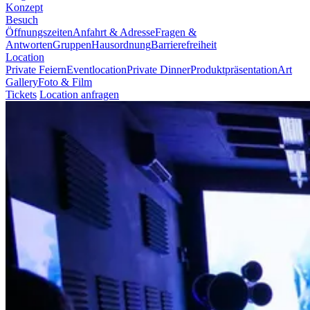
Konzept
Besuch
Öffnungszeiten
Anfahrt & Adresse
Fragen &
Antworten
Gruppen
Hausordnung
Barrierefreiheit
Location
Private Feiern
Eventlocation
Private Dinner
Produktpräsentation
Art
Gallery
Foto & Film
Tickets
Location anfragen