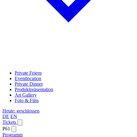
Private Feiern
Eventlocation
Private Dinner
Produktpräsentation
Art Gallery
Foto & Film
Heute: geschlossen
DE
EN
Tickets
P61
Programm