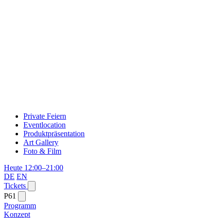
Private Feiern
Eventlocation
Produktpräsentation
Art Gallery
Foto & Film
Heute 12:00–21:00
DE
EN
Tickets
P61
Programm
Konzept