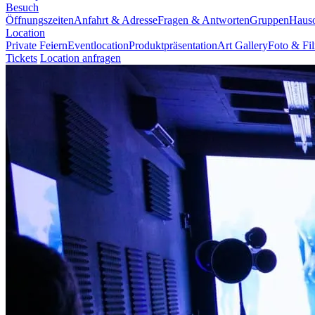
Besuch
Öffnungszeiten
Anfahrt & Adresse
Fragen & Antworten
Gruppen
Haus
Location
Private Feiern
Eventlocation
Produktpräsentation
Art Gallery
Foto & Fi
Tickets
Location anfragen