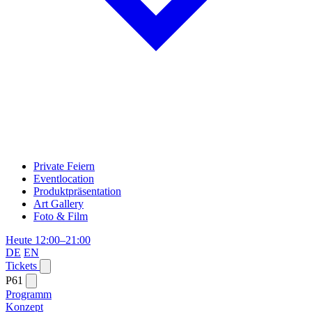
Private Feiern
Eventlocation
Produktpräsentation
Art Gallery
Foto & Film
Heute 12:00–21:00
DE
EN
Tickets
P61
Programm
Konzept