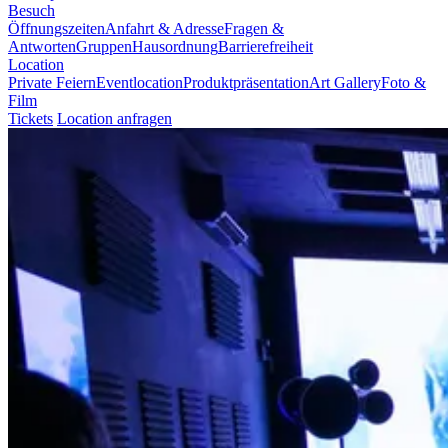
Besuch
Öffnungszeiten
Anfahrt & Adresse
Fragen &
Antworten
Gruppen
Hausordnung
Barrierefreiheit
Location
Private Feiern
Eventlocation
Produktpräsentation
Art Gallery
Foto &
Film
Tickets
Location anfragen