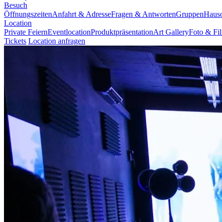
Besuch
Öffnungszeiten
Anfahrt & Adresse
Fragen & Antworten
Gruppen
Haus
Location
Private Feiern
Eventlocation
Produktpräsentation
Art Gallery
Foto & Fi
Tickets
Location anfragen