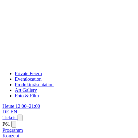
Private Feiern
Eventlocation
Produktpräsentation
Art Gallery
Foto & Film
Heute 12:00–21:00
DE
EN
Tickets
P61
Programm
Konzept