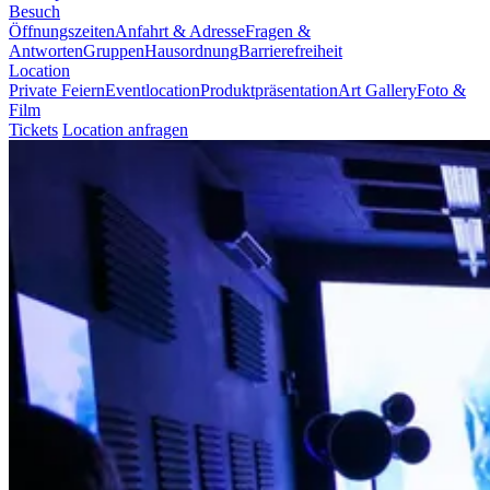
Besuch
Öffnungszeiten
Anfahrt & Adresse
Fragen &
Antworten
Gruppen
Hausordnung
Barrierefreiheit
Location
Private Feiern
Eventlocation
Produktpräsentation
Art Gallery
Foto &
Film
Tickets
Location anfragen