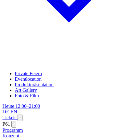
Private Feiern
Eventlocation
Produktpräsentation
Art Gallery
Foto & Film
Heute 12:00–21:00
DE
EN
Tickets
P61
Programm
Konzept