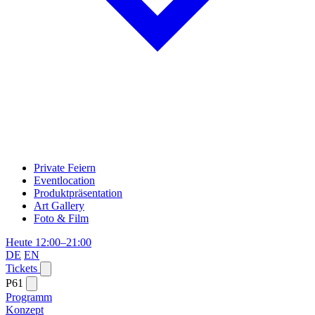
Private Feiern
Eventlocation
Produktpräsentation
Art Gallery
Foto & Film
Heute 12:00–21:00
DE
EN
Tickets
P61
Programm
Konzept