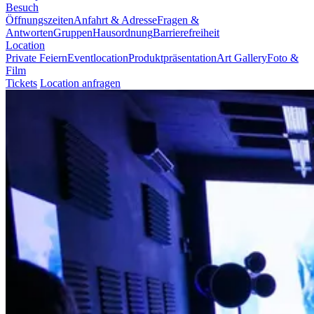
Besuch
Öffnungszeiten
Anfahrt & Adresse
Fragen &
Antworten
Gruppen
Hausordnung
Barrierefreiheit
Location
Private Feiern
Eventlocation
Produktpräsentation
Art Gallery
Foto &
Film
Tickets
Location anfragen