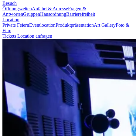
Besuch
Öffnungszeiten
Anfahrt & Adresse
Fragen &
Antworten
Gruppen
Hausordnung
Barrierefreiheit
Location
Private Feiern
Eventlocation
Produktpräsentation
Art Gallery
Foto &
Film
Tickets
Location anfragen