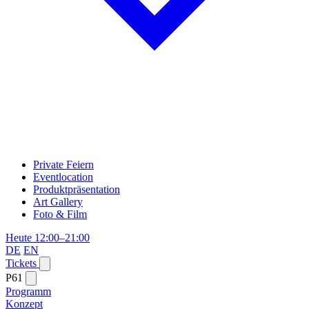
Private Feiern
Eventlocation
Produktpräsentation
Art Gallery
Foto & Film
Heute 12:00–21:00
DE
EN
Tickets
P61
Programm
Konzept