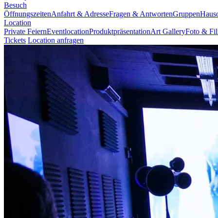
Besuch
Öffnungszeiten
Anfahrt & Adresse
Fragen & Antworten
Gruppen
Haus
Location
Private Feiern
Eventlocation
Produktpräsentation
Art Gallery
Foto & Fi
Tickets
Location anfragen