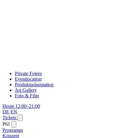
Private Feiern
Eventlocation
Produktpräsentation
Art Gallery
Foto & Film
Heute 12:00–21:00
DE
EN
Tickets
P61
Programm
Konzept