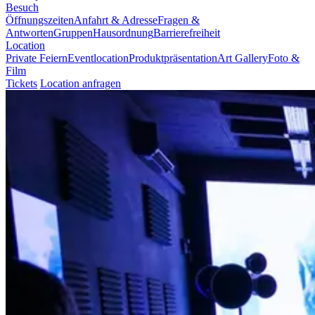
Besuch
Öffnungszeiten
Anfahrt & Adresse
Fragen &
Antworten
Gruppen
Hausordnung
Barrierefreiheit
Location
Private Feiern
Eventlocation
Produktpräsentation
Art Gallery
Foto &
Film
Tickets
Location anfragen