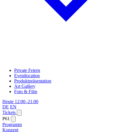
Private Feiern
Eventlocation
Produktpräsentation
Art Gallery
Foto & Film
Heute 12:00–21:00
DE
EN
Tickets
P61
Programm
Konzept