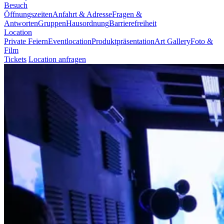
Besuch
Öffnungszeiten
Anfahrt & Adresse
Fragen &
Antworten
Gruppen
Hausordnung
Barrierefreiheit
Location
Private Feiern
Eventlocation
Produktpräsentation
Art Gallery
Foto &
Film
Tickets
Location anfragen