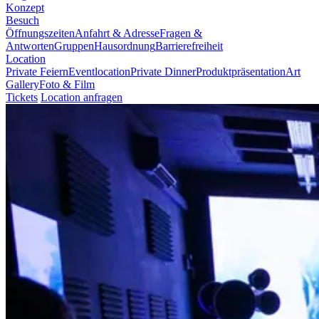
Konzept
Besuch
Öffnungszeiten
Anfahrt & Adresse
Fragen &
Antworten
Gruppen
Hausordnung
Barrierefreiheit
Location
Private Feiern
Eventlocation
Private Dinner
Produktpräsentation
Art
Gallery
Foto & Film
Tickets
Location anfragen