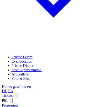
Private Feiern
Eventlocation
Private Dinner
Produktpräsentation
Art Gallery
Foto & Film
Heute: geschlossen
DE
EN
Tickets
P61
Programm