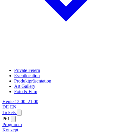
Private Feiern
Eventlocation
Produktpräsentation
Art Gallery
Foto & Film
Heute 12:00–21:00
DE
EN
Tickets
P61
Programm
Konzept