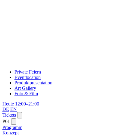
Private Feiern
Eventlocation
Produktpräsentation
Art Gallery
Foto & Film
Heute 12:00–21:00
DE
EN
Tickets
P61
Programm
Konzept