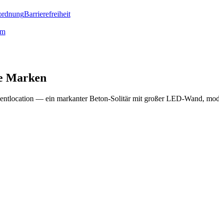
ordnung
Barrierefreiheit
lm
ve Marken
entlocation — ein markanter Beton-Solitär mit großer LED-Wand, moder