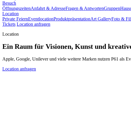
Besuch
Öffnungszeiten
Anfahrt & Adresse
Fragen & Antworten
Gruppen
Haus
Location
Private Feiern
Eventlocation
Produktpräsentation
Art Gallery
Foto & Fi
Tickets
Location anfragen
Location
Ein Raum für Visionen, Kunst und kreati
Apple, Google, Unilever und viele weitere Marken nutzen P61 als Ev
Location anfragen