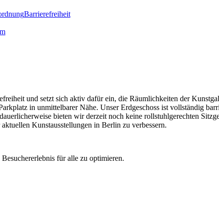
ordnung
Barrierefreiheit
lm
reiheit und setzt sich aktiv dafür ein, die Räumlichkeiten der Kunstgal
arkplatz in unmittelbarer Nähe. Unser Erdgeschoss ist vollständig barri
edauerlicherweise bieten wir derzeit noch keine rollstuhlgerechten Sit
ktuellen Kunstausstellungen in Berlin zu verbessern.
esuchererlebnis für alle zu optimieren.