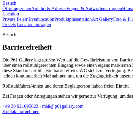
Besuch
Öffnungszeiten
Anfahrt & Adresse
Fragen & Antworten
Gruppen
Haus
Location
Private Feiern
Eventlocation
Produktpräsentation
Art Gallery
Foto & Fi
Tickets
Location anfragen
Besuch
Barrierefreiheit
Die P61 Gallery legt großen Wert auf die Gewährleistung von Barrieref
über einen rollstuhlgerechten Eingang sowie einen eigens markierten P
diese Standards erfüllt. Ein barrierefreies WC steht zur Verfügung. B
jedoch kontinuierlich Maßnahmen um, um die Zugänglichkeit unserer a
Rollstuhlfahrer/-innen und deren Begleitperson haben freien Eintritt.
Bei Fragen oder Anregungen stehen wir gerne zur Verfügung, um das B
+49 30 921095623
·
mail@p61gallery.com
Kontakt aufnehmen