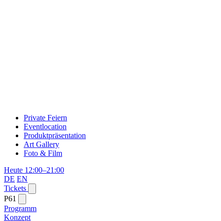
Private Feiern
Eventlocation
Produktpräsentation
Art Gallery
Foto & Film
Heute 12:00–21:00
DE
EN
Tickets
P61
Programm
Konzept