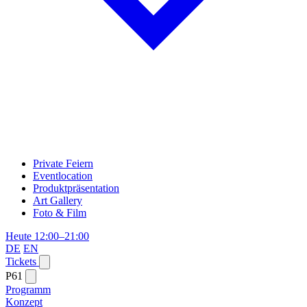
Private Feiern
Eventlocation
Produktpräsentation
Art Gallery
Foto & Film
Heute 12:00–21:00
DE
EN
Tickets
P61
Programm
Konzept