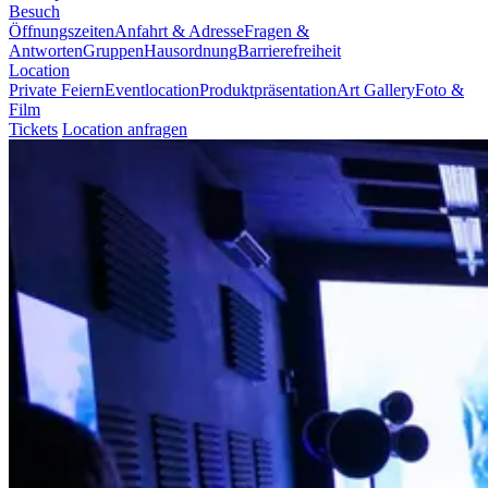
Besuch
Öffnungszeiten
Anfahrt & Adresse
Fragen &
Antworten
Gruppen
Hausordnung
Barrierefreiheit
Location
Private Feiern
Eventlocation
Produktpräsentation
Art Gallery
Foto &
Film
Tickets
Location anfragen