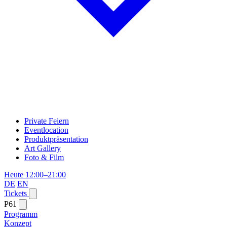
Private Feiern
Eventlocation
Produktpräsentation
Art Gallery
Foto & Film
Heute 12:00–21:00
DE
EN
Tickets
P61
Programm
Konzept