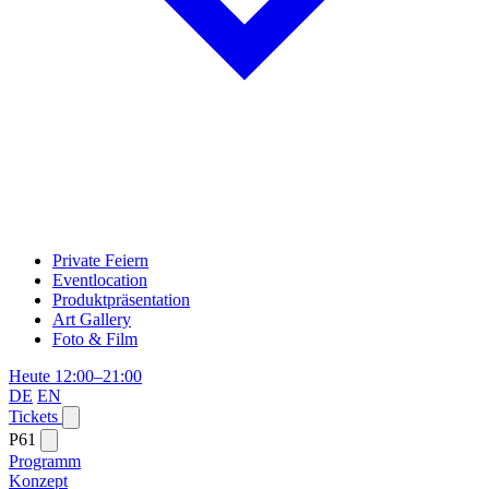
Private Feiern
Eventlocation
Produktpräsentation
Art Gallery
Foto & Film
Heute 12:00–21:00
DE
EN
Tickets
P61
Programm
Konzept