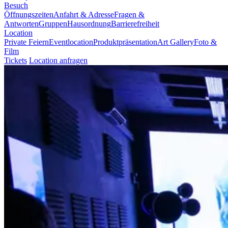
Besuch
Öffnungszeiten
Anfahrt & Adresse
Fragen &
Antworten
Gruppen
Hausordnung
Barrierefreiheit
Location
Private Feiern
Eventlocation
Produktpräsentation
Art Gallery
Foto &
Film
Tickets
Location anfragen