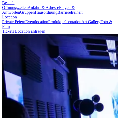
Besuch
Öffnungszeiten
Anfahrt & Adresse
Fragen &
Antworten
Gruppen
Hausordnung
Barrierefreiheit
Location
Private Feiern
Eventlocation
Produktpräsentation
Art Gallery
Foto &
Film
Tickets
Location anfragen