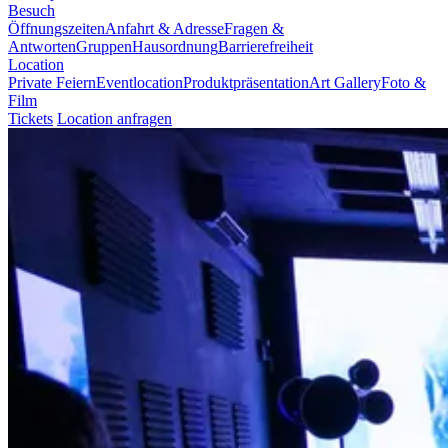
Besuch
Öffnungszeiten
Anfahrt & Adresse
Fragen &
Antworten
Gruppen
Hausordnung
Barrierefreiheit
Location
Private Feiern
Eventlocation
Produktpräsentation
Art Gallery
Foto &
Film
Tickets
Location anfragen