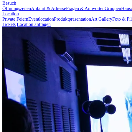
Besuch
Öffnungszeiten
Anfahrt & Adresse
Fragen & Antworten
Gruppen
Haus
Location
Private Feiern
Eventlocation
Produktpräsentation
Art Gallery
Foto & Fi
Tickets
Location anfragen