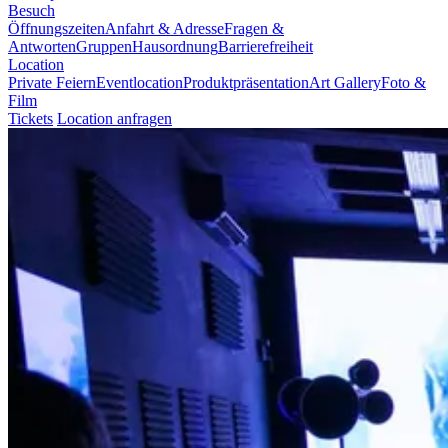
Besuch
Öffnungszeiten
Anfahrt & Adresse
Fragen &
Antworten
Gruppen
Hausordnung
Barrierefreiheit
Location
Private Feiern
Eventlocation
Produktpräsentation
Art Gallery
Foto &
Film
Tickets
Location anfragen