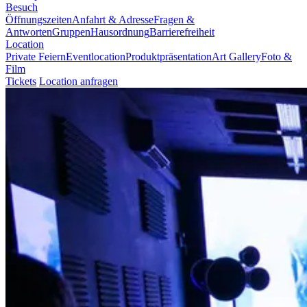
Besuch
Öffnungszeiten
Anfahrt & Adresse
Fragen &
Antworten
Gruppen
Hausordnung
Barrierefreiheit
Location
Private Feiern
Eventlocation
Produktpräsentation
Art Gallery
Foto &
Film
Tickets
Location anfragen