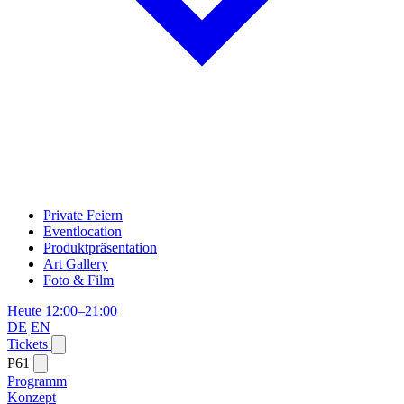
Private Feiern
Eventlocation
Produktpräsentation
Art Gallery
Foto & Film
Heute 12:00–21:00
DE
EN
Tickets
P61
Programm
Konzept