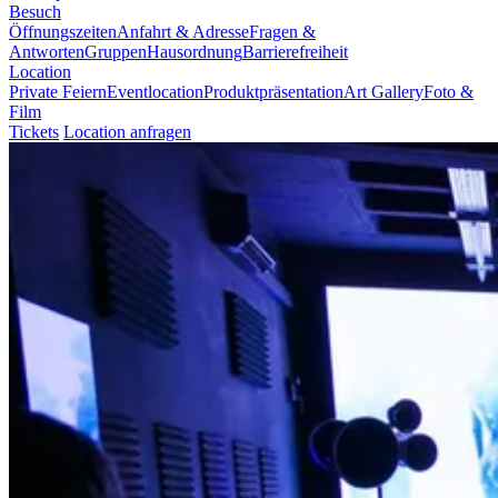
Besuch
Öffnungszeiten
Anfahrt & Adresse
Fragen &
Antworten
Gruppen
Hausordnung
Barrierefreiheit
Location
Private Feiern
Eventlocation
Produktpräsentation
Art Gallery
Foto &
Film
Tickets
Location anfragen