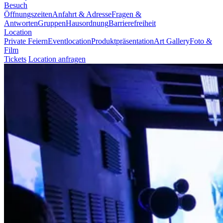
Besuch
Öffnungszeiten
Anfahrt & Adresse
Fragen &
Antworten
Gruppen
Hausordnung
Barrierefreiheit
Location
Private Feiern
Eventlocation
Produktpräsentation
Art Gallery
Foto &
Film
Tickets
Location anfragen