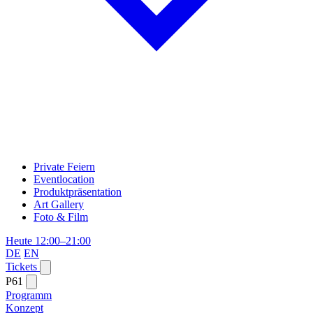
Private Feiern
Eventlocation
Produktpräsentation
Art Gallery
Foto & Film
Heute 12:00–21:00
DE
EN
Tickets
P61
Programm
Konzept