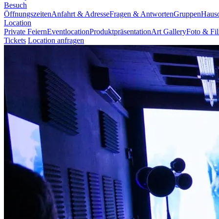
Besuch
Öffnungszeiten
Anfahrt & Adresse
Fragen & Antworten
Gruppen
Haus
Location
Private Feiern
Eventlocation
Produktpräsentation
Art Gallery
Foto & Fi
Tickets
Location anfragen