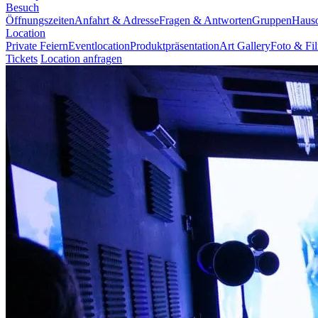
Besuch
Öffnungszeiten
Anfahrt & Adresse
Fragen & Antworten
Gruppen
Haus
Location
Private Feiern
Eventlocation
Produktpräsentation
Art Gallery
Foto & Fi
Tickets
Location anfragen