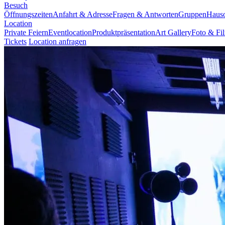
Besuch
Öffnungszeiten
Anfahrt & Adresse
Fragen & Antworten
Gruppen
Haus
Location
Private Feiern
Eventlocation
Produktpräsentation
Art Gallery
Foto & Fi
Tickets
Location anfragen