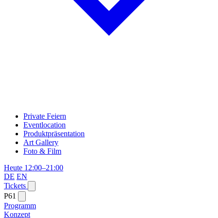
Private Feiern
Eventlocation
Produktpräsentation
Art Gallery
Foto & Film
Heute 12:00–21:00
DE
EN
Tickets
P61
Programm
Konzept