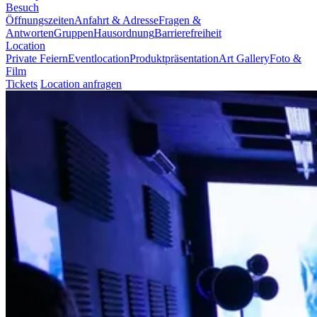
Besuch
Öffnungszeiten
Anfahrt & Adresse
Fragen &
Antworten
Gruppen
Hausordnung
Barrierefreiheit
Location
Private Feiern
Eventlocation
Produktpräsentation
Art Gallery
Foto &
Film
Tickets
Location anfragen