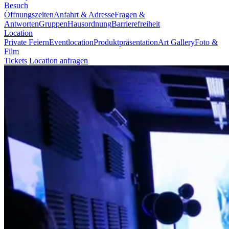
Besuch
Öffnungszeiten
Anfahrt & Adresse
Fragen &
Antworten
Gruppen
Hausordnung
Barrierefreiheit
Location
Private Feiern
Eventlocation
Produktpräsentation
Art Gallery
Foto &
Film
Tickets
Location anfragen