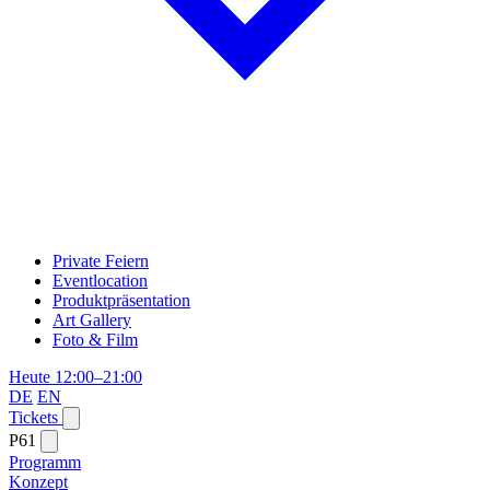
Private Feiern
Eventlocation
Produktpräsentation
Art Gallery
Foto & Film
Heute 12:00–21:00
DE
EN
Tickets
P61
Programm
Konzept