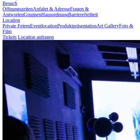
Besuch
Öffnungszeiten
Anfahrt & Adresse
Fragen &
Antworten
Gruppen
Hausordnung
Barrierefreiheit
Location
Private Feiern
Eventlocation
Produktpräsentation
Art Gallery
Foto &
Film
Tickets
Location anfragen