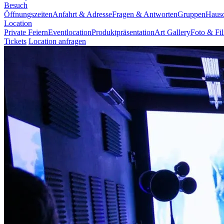
Besuch
Öffnungszeiten
Anfahrt & Adresse
Fragen & Antworten
Gruppen
Haus
Location
Private Feiern
Eventlocation
Produktpräsentation
Art Gallery
Foto & Fi
Tickets
Location anfragen