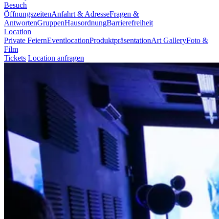
Besuch
Öffnungszeiten
Anfahrt & Adresse
Fragen &
Antworten
Gruppen
Hausordnung
Barrierefreiheit
Location
Private Feiern
Eventlocation
Produktpräsentation
Art Gallery
Foto &
Film
Tickets
Location anfragen