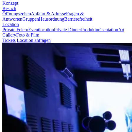
Konzept
Besuch
Öffnungszeiten
Anfahrt & Adresse
Fragen &
Antworten
Gruppen
Hausordnung
Barrierefreiheit
Location
Private Feiern
Eventlocation
Private Dinner
Produktpräsentation
Art
Gallery
Foto & Film
Tickets
Location anfragen