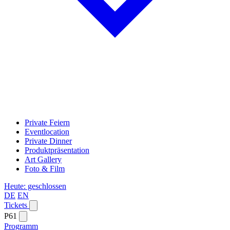
Private Feiern
Eventlocation
Private Dinner
Produktpräsentation
Art Gallery
Foto & Film
Heute: geschlossen
DE
EN
Tickets
P61
Programm