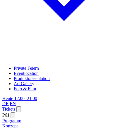
Private Feiern
Eventlocation
Produktpräsentation
Art Gallery
Foto & Film
Heute 12:00–21:00
DE
EN
Tickets
P61
Programm
Konzept