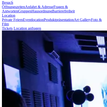
Besuch
Öffnungszeiten
Anfahrt & Adresse
Fragen &
Antworten
Gruppen
Hausordnung
Barrierefreiheit
Location
Private Feiern
Eventlocation
Produktpräsentation
Art Gallery
Foto &
Film
Tickets
Location anfragen