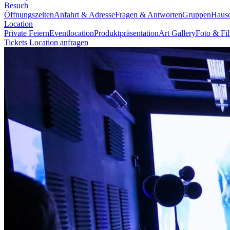
Besuch
Öffnungszeiten
Anfahrt & Adresse
Fragen & Antworten
Gruppen
Haus
Location
Private Feiern
Eventlocation
Produktpräsentation
Art Gallery
Foto & Fi
Tickets
Location anfragen