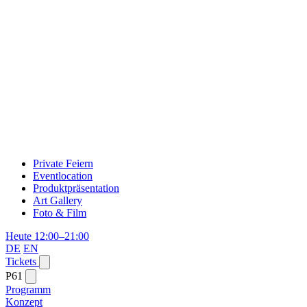
Private Feiern
Eventlocation
Produktpräsentation
Art Gallery
Foto & Film
Heute 12:00–21:00
DE
EN
Tickets
P61
Programm
Konzept