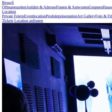
Besuch
Öffnungszeiten
Anfahrt & Adresse
Fragen & Antworten
Gruppen
Haus
Location
Private Feiern
Eventlocation
Produktpräsentation
Art Gallery
Foto & Fi
Tickets
Location anfragen