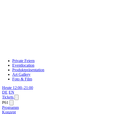
Private Feiern
Eventlocation
Produktpräsentation
Art Gallery
Foto & Film
Heute 12:00–21:00
DE
EN
Tickets
P61
Programm
Konzept