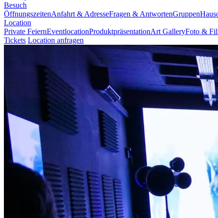
Besuch
Öffnungszeiten
Anfahrt & Adresse
Fragen & Antworten
Gruppen
Haus
Location
Private Feiern
Eventlocation
Produktpräsentation
Art Gallery
Foto & Fi
Tickets
Location anfragen