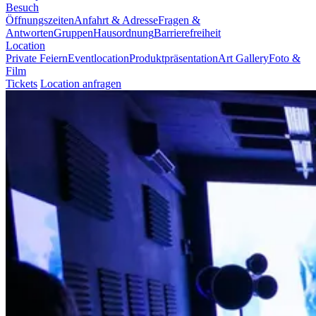
Besuch
Öffnungszeiten
Anfahrt & Adresse
Fragen &
Antworten
Gruppen
Hausordnung
Barrierefreiheit
Location
Private Feiern
Eventlocation
Produktpräsentation
Art Gallery
Foto &
Film
Tickets
Location anfragen