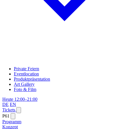
Private Feiern
Eventlocation
Produktpräsentation
Art Gallery
Foto & Film
Heute 12:00–21:00
DE
EN
Tickets
P61
Programm
Konzept