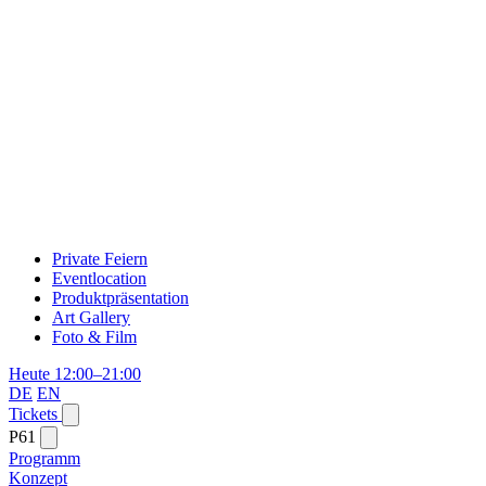
Private Feiern
Eventlocation
Produktpräsentation
Art Gallery
Foto & Film
Heute 12:00–21:00
DE
EN
Tickets
P61
Programm
Konzept