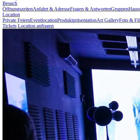
Besuch
Öffnungszeiten
Anfahrt & Adresse
Fragen & Antworten
Gruppen
Haus
Location
Private Feiern
Eventlocation
Produktpräsentation
Art Gallery
Foto & Fi
Tickets
Location anfragen